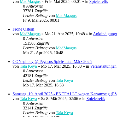
von
MadMaagus
» Fr 9. Mai 2025, 00:01 » in
Spieletreffs
0
Antworten
37381
Zugriffe
Letzter Beitrag
von
MadMaagus
Fr 9. Mai 2025, 00:01
Frohe Ostern!
von
MadMaagus
» Mo 21. Apr 2025, 10:48 » in
Ankündigung
0
Antworten
151508
Zugriffe
Letzter Beitrag
von
MadMaagus
Mo 21. Apr 2025, 10:48
CONspiracy @ Pegasus Spiele - 22. März 2025
von
Tala Keya
» Mo 17. Mär 2025, 16:33 » in
Veranstaltungen
0
Antworten
42181
Zugriffe
Letzter Beitrag
von
Tala Keya
Mo 17. Mär 2025, 16:33
Samstag, 19. April 2025 - ENTFÄLLT wegen Karsamstag
von
Tala Keya
» Sa 8. Mär 2025, 02:06 » in
Spieletreffs
0
Antworten
32141
Zugriffe
Letzter Beitrag
von
Tala Keya