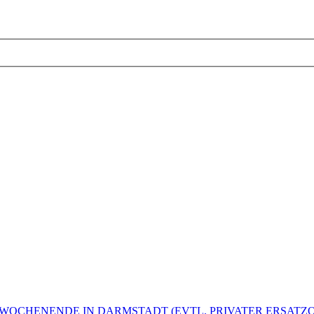
NIERWOCHENENDE IN DARMSTADT (EVTL. PRIVATER ERSATZ