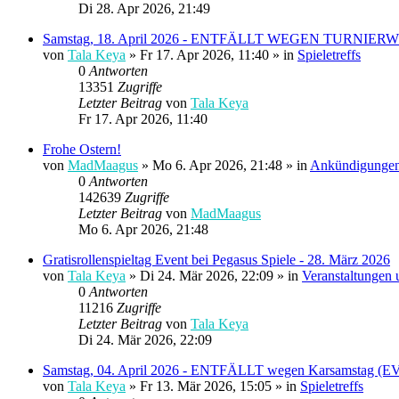
Di 28. Apr 2026, 21:49
Samstag, 18. April 2026 - ENTFÄLLT WEGEN TURN
von
Tala Keya
» Fr 17. Apr 2026, 11:40 » in
Spieletreffs
0
Antworten
13351
Zugriffe
Letzter Beitrag
von
Tala Keya
Fr 17. Apr 2026, 11:40
Frohe Ostern!
von
MadMaagus
» Mo 6. Apr 2026, 21:48 » in
Ankündigunge
0
Antworten
142639
Zugriffe
Letzter Beitrag
von
MadMaagus
Mo 6. Apr 2026, 21:48
Gratisrollenspieltag Event bei Pegasus Spiele - 28. März 2026
von
Tala Keya
» Di 24. Mär 2026, 22:09 » in
Veranstaltungen
0
Antworten
11216
Zugriffe
Letzter Beitrag
von
Tala Keya
Di 24. Mär 2026, 22:09
Samstag, 04. April 2026 - ENTFÄLLT wegen Karsamstag
von
Tala Keya
» Fr 13. Mär 2026, 15:05 » in
Spieletreffs