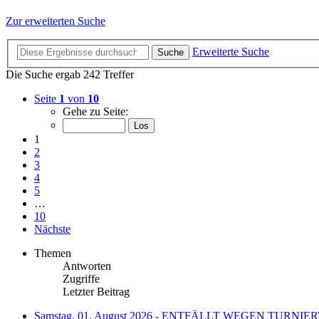
Zur erweiterten Suche
Erweiterte Suche
Suche
Die Suche ergab 242 Treffer
Seite
1
von
10
Gehe zu Seite:
1
2
3
4
5
…
10
Nächste
Themen
Antworten
Zugriffe
Letzter Beitrag
Samstag, 01. August 2026 - ENTFÄLLT WEGEN TUR