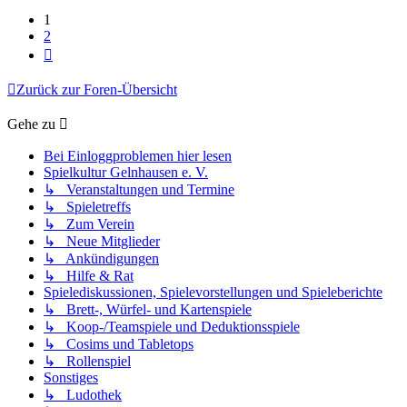
1
2
Nächste
Zurück zur Foren-Übersicht
Gehe zu
Bei Einloggproblemen hier lesen
Spielkultur Gelnhausen e. V.
↳ Veranstaltungen und Termine
↳ Spieletreffs
↳ Zum Verein
↳ Neue Mitglieder
↳ Ankündigungen
↳ Hilfe & Rat
Spielediskussionen, Spielevorstellungen und Spieleberichte
↳ Brett-, Würfel- und Kartenspiele
↳ Koop-/Teamspiele und Deduktionsspiele
↳ Cosims und Tabletops
↳ Rollenspiel
Sonstiges
↳ Ludothek