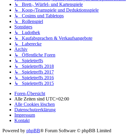
↳ Brett-, Würfel- und Kartenspiele
↳ Koop-/Teamspiele und Deduktionsspiele
↳ Cosims und Tabletops
↳ Rollenspiel
Sonstiges
↳ Ludothek
↳ Kaufabsprachen & Verkaufsangebote
↳ Laberecke
Archiv
↳ Öffentliche Foren
↳ Spieletreffs
↳ Spieletreffs 2018
↳ Spieletreffs 2017
↳ Spieletreffs 2016
↳ Spieletreffs 2015
Foren-Übersicht
Alle Zeiten sind
UTC+02:00
Alle Cookies löschen
Datenschutzerklärung
Impressum
Kontakt
Powered by
phpBB
® Forum Software © phpBB Limited