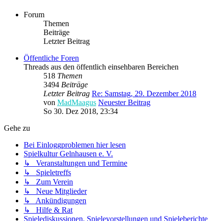
Forum
Themen
Beiträge
Letzter Beitrag
Öffentliche Foren
Threads aus den öffentlich einsehbaren Bereichen
518
Themen
3494
Beiträge
Letzter Beitrag
Re: Samstag, 29. Dezember 2018
von
MadMaagus
Neuester Beitrag
So 30. Dez 2018, 23:34
Gehe zu
Bei Einloggproblemen hier lesen
Spielkultur Gelnhausen e. V.
↳ Veranstaltungen und Termine
↳ Spieletreffs
↳ Zum Verein
↳ Neue Mitglieder
↳ Ankündigungen
↳ Hilfe & Rat
Spielediskussionen, Spielevorstellungen und Spieleberichte