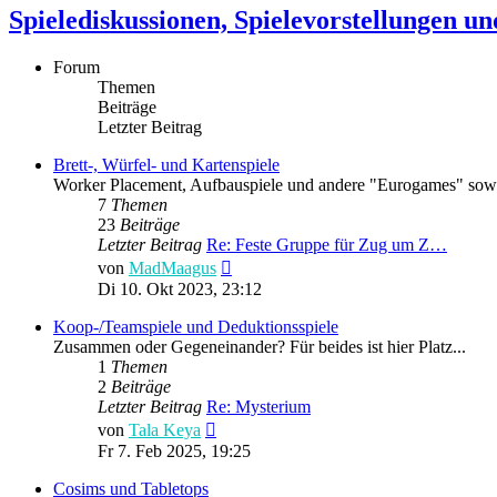
Spielediskussionen, Spielevorstellungen un
Forum
Themen
Beiträge
Letzter Beitrag
Brett-, Würfel- und Kartenspiele
Worker Placement, Aufbauspiele und andere "Eurogames" sowie
7
Themen
23
Beiträge
Letzter Beitrag
Re: Feste Gruppe für Zug um Z…
Neuester
von
MadMaagus
Beitrag
Di 10. Okt 2023, 23:12
Koop-/Teamspiele und Deduktionsspiele
Zusammen oder Gegeneinander? Für beides ist hier Platz...
1
Themen
2
Beiträge
Letzter Beitrag
Re: Mysterium
Neuester
von
Tala Keya
Beitrag
Fr 7. Feb 2025, 19:25
Cosims und Tabletops