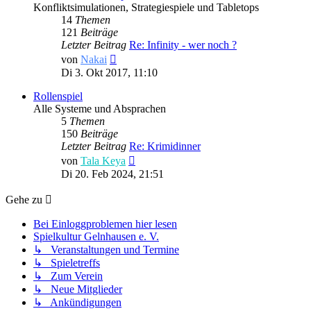
Konfliktsimulationen, Strategiespiele und Tabletops
14
Themen
121
Beiträge
Letzter Beitrag
Re: Infinity - wer noch ?
Neuester
von
Nakai
Beitrag
Di 3. Okt 2017, 11:10
Rollenspiel
Alle Systeme und Absprachen
5
Themen
150
Beiträge
Letzter Beitrag
Re: Krimidinner
Neuester
von
Tala Keya
Beitrag
Di 20. Feb 2024, 21:51
Gehe zu
Bei Einloggproblemen hier lesen
Spielkultur Gelnhausen e. V.
↳ Veranstaltungen und Termine
↳ Spieletreffs
↳ Zum Verein
↳ Neue Mitglieder
↳ Ankündigungen