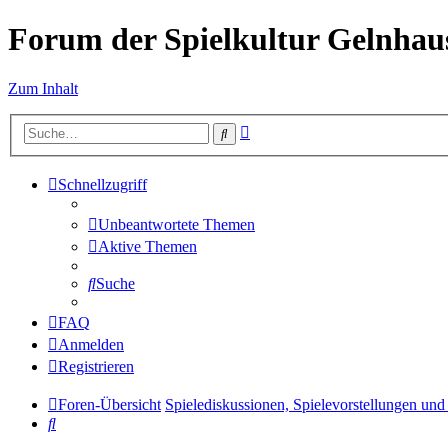
Forum der Spielkultur Gelnhaus
Zum Inhalt
Erweiterte
Suche
Suche
Schnellzugriff
Unbeantwortete Themen
Aktive Themen
Suche
FAQ
Anmelden
Registrieren
Foren-Übersicht
Spielediskussionen, Spielevorstellungen und 
Suche