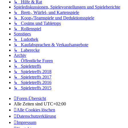
↳ Hilfe & Rat
Spielediskussionen, Spielevorstellungen und Spieleberichte
↳ Brett-, Würfel- und Kartenspiele
↳ Koop-/Teamspiele und Deduktionsspiele
↳ Cosims und Tabletops
↳ Rollenspiel
Sonstiges
↳ Ludothek
↳ Kaufabsprachen & Verkaufsangebote
↳ Laberecke
Archiv
↳ Öffentliche Foren
↳ Spieletreffs
↳ Spieletreffs 2018
↳ Spieletreffs 2017
↳ Spieletreffs 2016
↳ Spieletreffs 2015
Foren-Übersicht
Alle Zeiten sind
UTC+02:00
Alle Cookies löschen
Datenschutzerklärung
Impressum