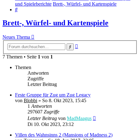
und Spieleberichte
Brett-, Würfel- und Kartenspiele
Suche
Brett-, Würfel- und Kartenspiele
Neues Thema
Erweiterte
Suche
Suche
7 Themen • Seite
1
von
1
Themen
Antworten
Zugriffe
Letzter Beitrag
Feste Gruppe für Zug um Zug Legacy
von
Blobbi
» So 8. Okt 2023, 15:45
1
Antworten
297607
Zugriffe
Letzter Beitrag
von
MadMaagus
Di 10. Okt 2023, 23:12
Villen des Wahnsinns 2 (Mansions of Madness 2)