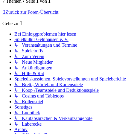
7 Themen • Seite
1
von
1
Zurück zur Foren-Übersicht
Gehe zu
Bei Einloggproblemen hier lesen
Spielkultur Gelnhausen e. V.
↳ Veranstaltungen und Termine
↳ Spieletreffs
↳ Zum Verein
↳ Neue Mitglieder
↳ Ankündigungen
↳ Hilfe & Rat
Spielediskussionen, Spielevorstellungen und Spieleberichte
↳ Brett-, Würfel- und Kartenspiele
↳ Koop-/Teamspiele und Deduktionsspiele
↳ Cosims und Tabletops
↳ Rollenspiel
Sonstiges
↳ Ludothek
↳ Kaufabsprachen & Verkaufsangebote
↳ Laberecke
Archiv