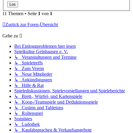
11 Themen • Seite
1
von
1
Zurück zur Foren-Übersicht
Gehe zu
Bei Einloggproblemen hier lesen
Spielkultur Gelnhausen e. V.
↳ Veranstaltungen und Termine
↳ Spieletreffs
↳ Zum Verein
↳ Neue Mitglieder
↳ Ankündigungen
↳ Hilfe & Rat
Spielediskussionen, Spielevorstellungen und Spieleberichte
↳ Brett-, Würfel- und Kartenspiele
↳ Koop-/Teamspiele und Deduktionsspiele
↳ Cosims und Tabletops
↳ Rollenspiel
Sonstiges
↳ Ludothek
↳ Kaufabsprachen & Verkaufsangebote