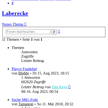
Suche
Laberecke
Neues Thema
Erweiterte
Suche
Suche
11 Themen • Seite
1
von
1
Themen
Antworten
Zugriffe
Letzter Beitrag
Playce Frankfurt
von
Blobbi
» Di 15. Aug 2023, 18:15
1
Antworten
602620
Zugriffe
Letzter Beitrag
von
Tala Keya
Mi 16. Aug 2023, 00:54
Suche MtG-Foils
von
Tamanegi
» So 11. Mär 2018, 20:32