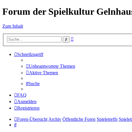
Forum der Spielkultur Gelnhaus
Zum Inhalt
Erweiterte
Suche
Suche
Schnellzugriff
Unbeantwortete Themen
Aktive Themen
Suche
FAQ
Anmelden
Registrieren
Foren-Übersicht
Archiv
Öffentliche Foren
Spieletreffs
Spielet
Suche