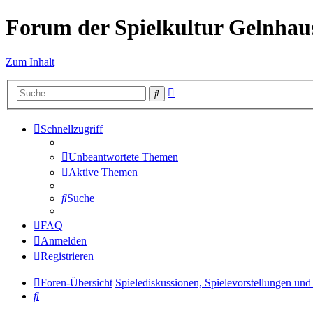
Forum der Spielkultur Gelnhaus
Zum Inhalt
Erweiterte
Suche
Suche
Schnellzugriff
Unbeantwortete Themen
Aktive Themen
Suche
FAQ
Anmelden
Registrieren
Foren-Übersicht
Spielediskussionen, Spielevorstellungen und 
Suche