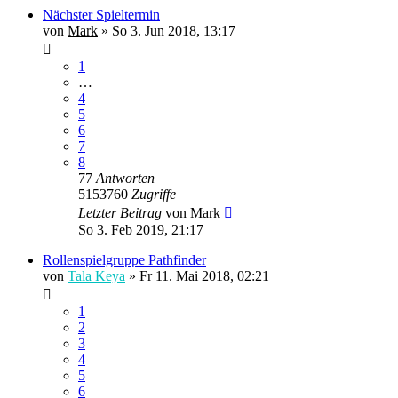
Nächster Spieltermin
von
Mark
» So 3. Jun 2018, 13:17
1
…
4
5
6
7
8
77
Antworten
5153760
Zugriffe
Letzter Beitrag
von
Mark
So 3. Feb 2019, 21:17
Rollenspielgruppe Pathfinder
von
Tala Keya
» Fr 11. Mai 2018, 02:21
1
2
3
4
5
6