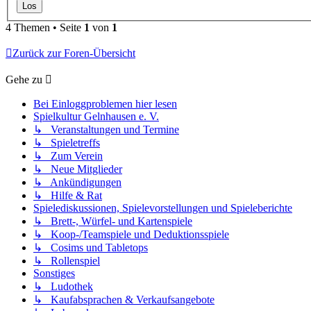
4 Themen • Seite
1
von
1
Zurück zur Foren-Übersicht
Gehe zu
Bei Einloggproblemen hier lesen
Spielkultur Gelnhausen e. V.
↳ Veranstaltungen und Termine
↳ Spieletreffs
↳ Zum Verein
↳ Neue Mitglieder
↳ Ankündigungen
↳ Hilfe & Rat
Spielediskussionen, Spielevorstellungen und Spieleberichte
↳ Brett-, Würfel- und Kartenspiele
↳ Koop-/Teamspiele und Deduktionsspiele
↳ Cosims und Tabletops
↳ Rollenspiel
Sonstiges
↳ Ludothek
↳ Kaufabsprachen & Verkaufsangebote