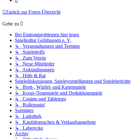
Zurück zur Foren-Übersicht
Gehe zu
Bei Einloggproblemen hier lesen
Spielkultur Gelnhausen e. V.
↳ Veranstaltungen und Termine
↳ Spieletreffs
↳ Zum Verein
↳ Neue Mitglieder
↳ Ankündigungen
↳ Hilfe & Rat
Spielediskussionen, Spielevorstellungen und Spieleberichte
↳ Brett-, Würfel- und Kartenspiele
↳ Koop-/Teamspiele und Deduktionsspiele
↳ Cosims und Tabletops
↳ Rollenspiel
Sonstiges
↳ Ludothek
↳ Kaufabsprachen & Verkaufsangebote
↳ Laberecke
Archiv