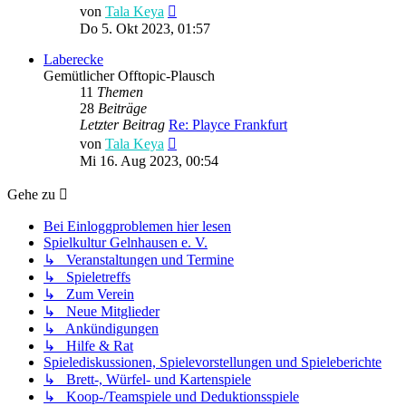
Neuester
von
Tala Keya
Beitrag
Do 5. Okt 2023, 01:57
Laberecke
Gemütlicher Offtopic-Plausch
11
Themen
28
Beiträge
Letzter Beitrag
Re: Playce Frankfurt
Neuester
von
Tala Keya
Beitrag
Mi 16. Aug 2023, 00:54
Gehe zu
Bei Einloggproblemen hier lesen
Spielkultur Gelnhausen e. V.
↳ Veranstaltungen und Termine
↳ Spieletreffs
↳ Zum Verein
↳ Neue Mitglieder
↳ Ankündigungen
↳ Hilfe & Rat
Spielediskussionen, Spielevorstellungen und Spieleberichte
↳ Brett-, Würfel- und Kartenspiele
↳ Koop-/Teamspiele und Deduktionsspiele