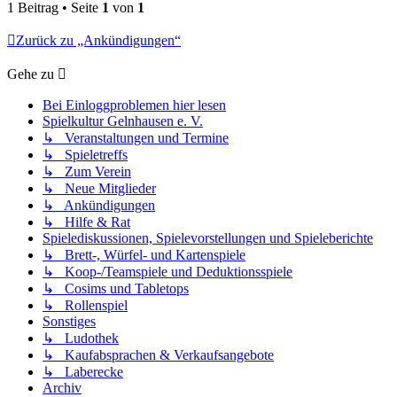
1 Beitrag • Seite
1
von
1
Zurück zu „Ankündigungen“
Gehe zu
Bei Einloggproblemen hier lesen
Spielkultur Gelnhausen e. V.
↳ Veranstaltungen und Termine
↳ Spieletreffs
↳ Zum Verein
↳ Neue Mitglieder
↳ Ankündigungen
↳ Hilfe & Rat
Spielediskussionen, Spielevorstellungen und Spieleberichte
↳ Brett-, Würfel- und Kartenspiele
↳ Koop-/Teamspiele und Deduktionsspiele
↳ Cosims und Tabletops
↳ Rollenspiel
Sonstiges
↳ Ludothek
↳ Kaufabsprachen & Verkaufsangebote
↳ Laberecke
Archiv