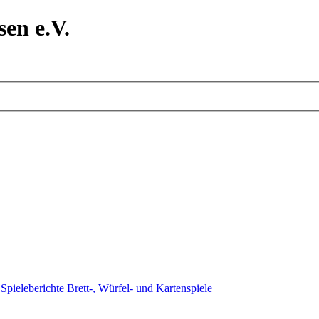
en e.V.
Spieleberichte
Brett-, Würfel- und Kartenspiele