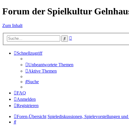
Forum der Spielkultur Gelnhaus
Zum Inhalt
Erweiterte
Suche
Suche
Schnellzugriff
Unbeantwortete Themen
Aktive Themen
Suche
FAQ
Anmelden
Registrieren
Foren-Übersicht
Spielediskussionen, Spielevorstellungen und 
Suche