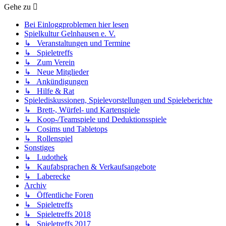
Gehe zu
Bei Einloggproblemen hier lesen
Spielkultur Gelnhausen e. V.
↳ Veranstaltungen und Termine
↳ Spieletreffs
↳ Zum Verein
↳ Neue Mitglieder
↳ Ankündigungen
↳ Hilfe & Rat
Spielediskussionen, Spielevorstellungen und Spieleberichte
↳ Brett-, Würfel- und Kartenspiele
↳ Koop-/Teamspiele und Deduktionsspiele
↳ Cosims und Tabletops
↳ Rollenspiel
Sonstiges
↳ Ludothek
↳ Kaufabsprachen & Verkaufsangebote
↳ Laberecke
Archiv
↳ Öffentliche Foren
↳ Spieletreffs
↳ Spieletreffs 2018
↳ Spieletreffs 2017