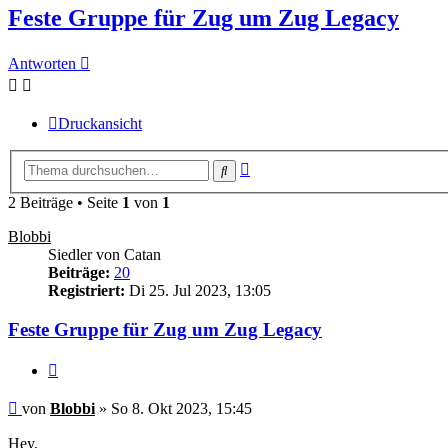
Feste Gruppe für Zug um Zug Legacy
Antworten
Druckansicht
Erweiterte
Suche
Suche
2 Beiträge • Seite
1
von
1
Blobbi
Siedler von Catan
Beiträge:
20
Registriert:
Di 25. Jul 2023, 13:05
Feste Gruppe für Zug um Zug Legacy
Zitieren
Beitrag
von
Blobbi
»
So 8. Okt 2023, 15:45
Hey,