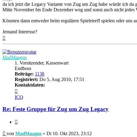
da ich jetzt die Legacy Variante von Zug um Zug habe würde ich da ger
Mitte November bis Ende Dezember weg und sonst auch nicht jedes 
Könnten dann entweder beim regulären Spieletreff spielen oder uns au
Jemand Interesse?
Nach
oben
MadMaagus
1. Vorsitzender, Kassenwart
Endboss
Beiträge:
1138
Registriert:
Do 5. Aug 2010, 17:51
Kontaktdaten:
Kontaktdaten
von
ICQ
MadMaagus
Re: Feste Gruppe für Zug um Zug Legacy
Zitieren
Beitrag
von
MadMaagus
»
Di 10. Okt 2023, 23:12