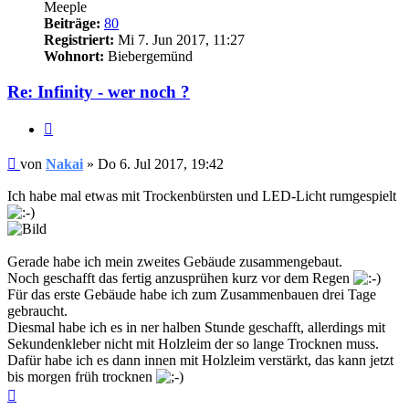
Meeple
Beiträge:
80
Registriert:
Mi 7. Jun 2017, 11:27
Wohnort:
Biebergemünd
Re: Infinity - wer noch ?
Zitieren
Beitrag
von
Nakai
»
Do 6. Jul 2017, 19:42
Ich habe mal etwas mit Trockenbürsten und LED-Licht rumgespielt
Gerade habe ich mein zweites Gebäude zusammengebaut.
Noch geschafft das fertig anzusprühen kurz vor dem Regen
Für das erste Gebäude habe ich zum Zusammenbauen drei Tage
gebraucht.
Diesmal habe ich es in ner halben Stunde geschafft, allerdings mit
Sekundenkleber nicht mit Holzleim der so lange Trocknen muss.
Dafür habe ich es dann innen mit Holzleim verstärkt, das kann jetzt
bis morgen früh trocknen
Nach
oben