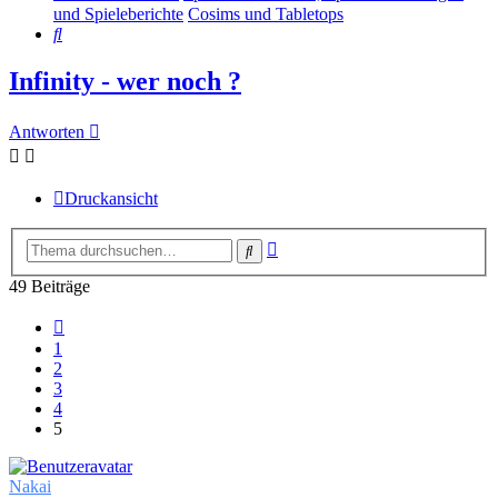
und Spieleberichte
Cosims und Tabletops
Suche
Infinity - wer noch ?
Antworten
Druckansicht
Erweiterte
Suche
Suche
49 Beiträge
Vorherige
1
2
3
4
5
Nakai