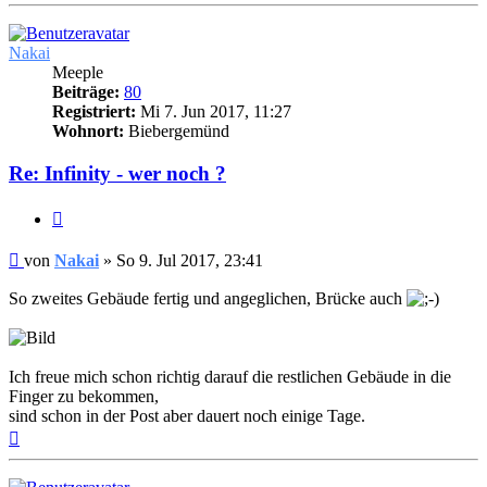
Nakai
Meeple
Beiträge:
80
Registriert:
Mi 7. Jun 2017, 11:27
Wohnort:
Biebergemünd
Re: Infinity - wer noch ?
Zitieren
Beitrag
von
Nakai
»
So 9. Jul 2017, 23:41
So zweites Gebäude fertig und angeglichen, Brücke auch
Ich freue mich schon richtig darauf die restlichen Gebäude in die
Finger zu bekommen,
sind schon in der Post aber dauert noch einige Tage.
Nach
oben