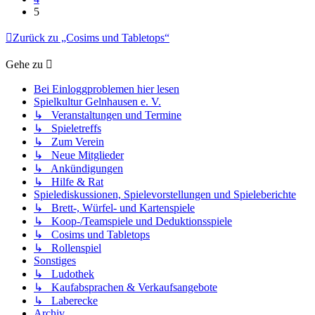
5
Zurück zu „Cosims und Tabletops“
Gehe zu
Bei Einloggproblemen hier lesen
Spielkultur Gelnhausen e. V.
↳ Veranstaltungen und Termine
↳ Spieletreffs
↳ Zum Verein
↳ Neue Mitglieder
↳ Ankündigungen
↳ Hilfe & Rat
Spielediskussionen, Spielevorstellungen und Spieleberichte
↳ Brett-, Würfel- und Kartenspiele
↳ Koop-/Teamspiele und Deduktionsspiele
↳ Cosims und Tabletops
↳ Rollenspiel
Sonstiges
↳ Ludothek
↳ Kaufabsprachen & Verkaufsangebote
↳ Laberecke
Archiv