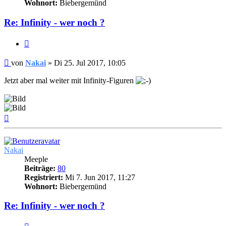
Wohnort:
Biebergemünd
Re: Infinity - wer noch ?
Zitieren
Beitrag
von
Nakai
»
Di 25. Jul 2017, 10:05
Jetzt aber mal weiter mit Infinity-Figuren
Nach
oben
Nakai
Meeple
Beiträge:
80
Registriert:
Mi 7. Jun 2017, 11:27
Wohnort:
Biebergemünd
Re: Infinity - wer noch ?
Zitieren