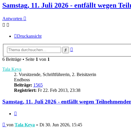
Samstag, 11. Juli 2026 - entfällt wegen T
Antworten
Druckansicht
Erweiterte
Suche
Suche
6 Beiträge • Seite
1
von
1
Tala Keya
2. Vorsitzende, Schriftführerin, 2. Beisitzerin
Endboss
Beiträge:
1565
Registriert:
Fr 22. Feb 2013, 23:38
Samstag, 11. Juli 2026 - entfällt wegen Teilnehmend
Zitieren
Beitrag
von
Tala Keya
»
Di 30. Jun 2026, 15:45