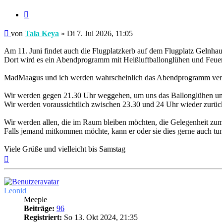
Zitieren
Beitrag
von
Tala Keya
»
Di 7. Jul 2026, 11:05
Am 11. Juni findet auch die Flugplatzkerb auf dem Flugplatz Gelnhaus
Dort wird es ein Abendprogramm mit Heißluftballonglühen und Feue
MadMaagus und ich werden wahrscheinlich das Abendprogramm verfolg
Wir werden gegen 21.30 Uhr weggehen, um uns das Ballonglühen un
Wir werden voraussichtlich zwischen 23.30 und 24 Uhr wieder zurüc
Wir werden allen, die im Raum bleiben möchten, die Gelegenheit zum
Falls jemand mitkommen möchte, kann er oder sie dies gerne auch tu
Viele Grüße und vielleicht bis Samstag
Nach
oben
Leonid
Meeple
Beiträge:
96
Registriert:
So 13. Okt 2024, 21:35