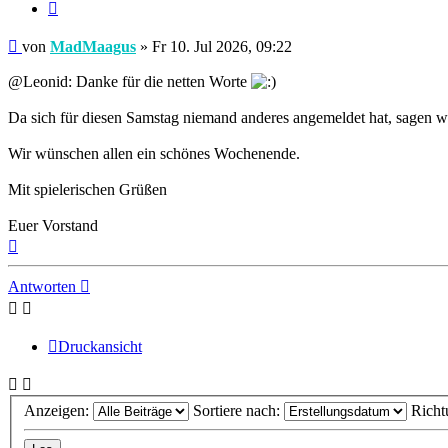
Zitieren
Beitrag
von
MadMaagus
»
Fr 10. Jul 2026, 09:22
@Leonid: Danke für die netten Worte
Da sich für diesen Samstag niemand anderes angemeldet hat, sagen wir
Wir wünschen allen ein schönes Wochenende.
Mit spielerischen Grüßen
Euer Vorstand
Nach
oben
Antworten
Druckansicht
Anzeigen:
Sortiere nach:
Richt