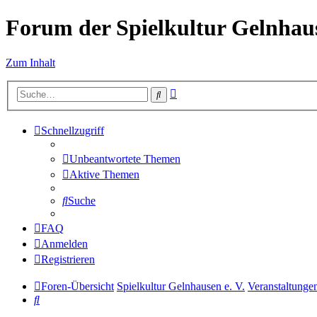
Forum der Spielkultur Gelnhaus
Zum Inhalt
Erweiterte
Suche
Suche
Schnellzugriff
Unbeantwortete Themen
Aktive Themen
Suche
FAQ
Anmelden
Registrieren
Foren-Übersicht
Spielkultur Gelnhausen e. V.
Veranstaltunge
Suche