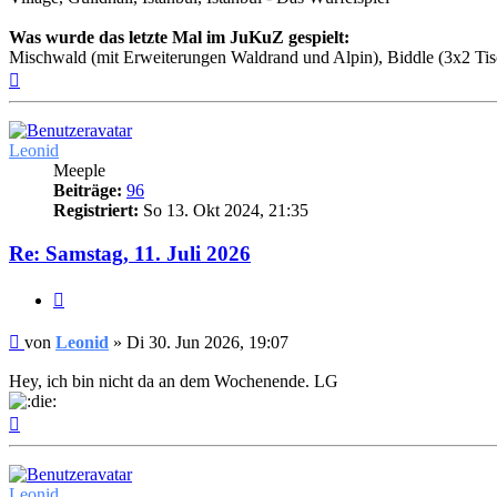
Was wurde das letzte Mal im JuKuZ gespielt:
Mischwald (mit Erweiterungen Waldrand und Alpin), Biddle (3x2 Tisc
Nach
oben
Leonid
Meeple
Beiträge:
96
Registriert:
So 13. Okt 2024, 21:35
Re: Samstag, 11. Juli 2026
Zitieren
Beitrag
von
Leonid
»
Di 30. Jun 2026, 19:07
Hey, ich bin nicht da an dem Wochenende. LG
Nach
oben
Leonid