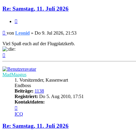
Re: Samstag, 11. Juli 2026
Zitieren
Beitrag
von
Leonid
»
Do 9. Jul 2026, 21:53
Viel Spaß euch auf der Flugplatzkerb.
Nach
oben
MadMaagus
1. Vorsitzender, Kassenwart
Endboss
Beiträge:
1138
Registriert:
Do 5. Aug 2010, 17:51
Kontaktdaten:
Kontaktdaten
von
ICQ
MadMaagus
Re: Samstag, 11. Juli 2026