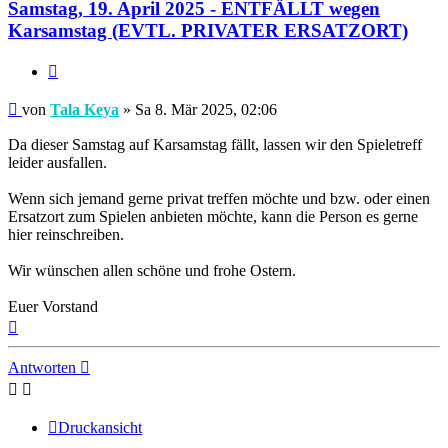
Samstag, 19. April 2025 - ENTFÄLLT wegen
Karsamstag (EVTL. PRIVATER ERSATZORT)
Zitieren
Beitrag
von
Tala Keya
»
Sa 8. Mär 2025, 02:06
Da dieser Samstag auf Karsamstag fällt, lassen wir den Spieletreff
leider ausfallen.
Wenn sich jemand gerne privat treffen möchte und bzw. oder einen
Ersatzort zum Spielen anbieten möchte, kann die Person es gerne
hier reinschreiben.
Wir wünschen allen schöne und frohe Ostern.
Euer Vorstand
Nach
oben
Antworten
Druckansicht