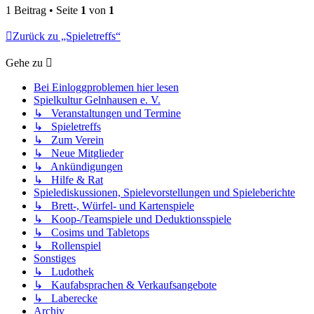
1 Beitrag • Seite
1
von
1
Zurück zu „Spieletreffs“
Gehe zu
Bei Einloggproblemen hier lesen
Spielkultur Gelnhausen e. V.
↳ Veranstaltungen und Termine
↳ Spieletreffs
↳ Zum Verein
↳ Neue Mitglieder
↳ Ankündigungen
↳ Hilfe & Rat
Spielediskussionen, Spielevorstellungen und Spieleberichte
↳ Brett-, Würfel- und Kartenspiele
↳ Koop-/Teamspiele und Deduktionsspiele
↳ Cosims und Tabletops
↳ Rollenspiel
Sonstiges
↳ Ludothek
↳ Kaufabsprachen & Verkaufsangebote
↳ Laberecke
Archiv