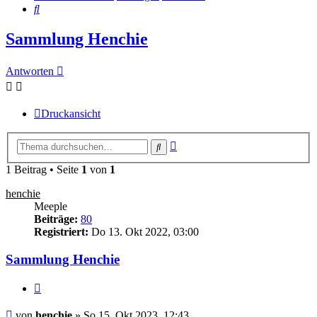
Suche
Sammlung Henchie
Antworten
Druckansicht
Erweiterte
Suche
Suche
1 Beitrag • Seite
1
von
1
henchie
Meeple
Beiträge:
80
Registriert:
Do 13. Okt 2022, 03:00
Sammlung Henchie
Zitieren
Beitrag
von
henchie
»
So 15. Okt 2023, 12:43