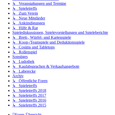
↳ Veranstaltungen und Termine
↳ Spieletreffs
↳ Zum Verein
↳ Neue Mitglieder
↳ Ankündigungen
↳ Hilfe & Rat
Spielediskussionen, Spielevorstellungen und Spieleberichte
↳ Brett-, Würfel- und Kartenspiele
↳ Koop-/Teamspiele und Deduktionsspiele
↳ Cosims und Tabletops
↳ Rollenspiel
Sonstiges
↳ Ludothek
↳ Kaufabsprachen & Verkaufsangebote
↳ Laberecke
Archiv
↳ Öffentliche Foren
↳ Spieletreffs
↳ Spieletreffs 2018
↳ Spieletreffs 2017
↳ Spieletreffs 2016
↳ Spieletreffs 2015
Foren-Übersicht