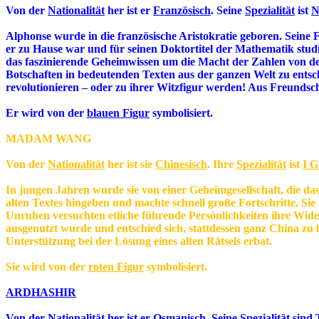
Von der
Nationalität
her ist er
Französisch
. Seine
Spezialität
ist
N
Alphonse wurde in die französische Aristokratie geboren. Sein
er zu Hause war und für seinen Doktortitel der Mathematik studie
das faszinierende Geheimwissen um die Macht der Zahlen von dem
Botschaften in bedeutenden Texten aus der ganzen Welt zu entsch
revolutionieren – oder zu ihrer Witzfigur werden! Aus Freundsc
Er wird von der
blauen Figur
symbolisiert.
MADAM WANG
Von der
Nationalität
her ist sie
Chinesisch
. Ihre
Spezialität
ist
I G
In jungen Jahren wurde sie von einer Geheimgesellschaft, die das
alten Textes hingeben und machte schnell große Fortschritte. Sie
Unruhen versuchten etliche führende Persönlichkeiten ihre Wider
ausgenutzt wurde und entschied sich, stattdessen ganz China zu
Unterstützung bei der Lösung eines alten Rätsels erbat.
Sie wird von der
roten Figur
symbolisiert.
ARDHASHIR
Von der
Nationalität
her ist er
Osmanisch
. Seine
Spezialität
sind