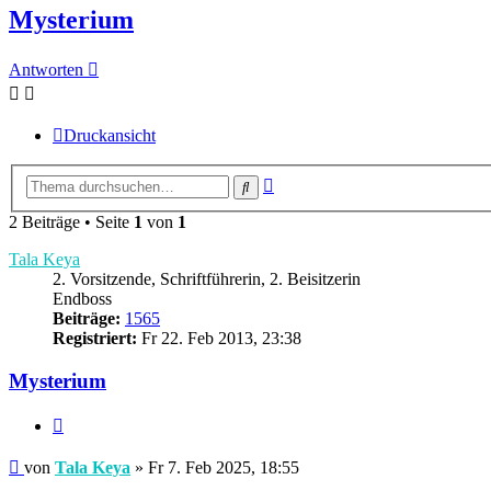
Mysterium
Antworten
Druckansicht
Erweiterte
Suche
Suche
2 Beiträge • Seite
1
von
1
Tala Keya
2. Vorsitzende, Schriftführerin, 2. Beisitzerin
Endboss
Beiträge:
1565
Registriert:
Fr 22. Feb 2013, 23:38
Mysterium
Zitieren
Beitrag
von
Tala Keya
»
Fr 7. Feb 2025, 18:55