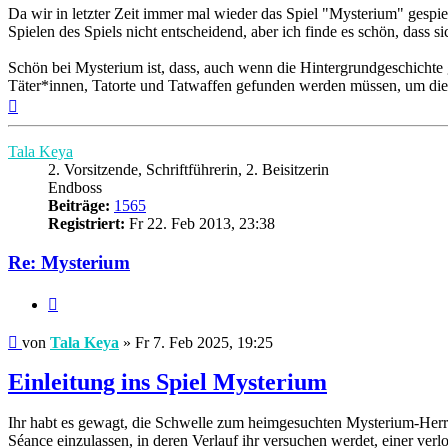
Da wir in letzter Zeit immer mal wieder das Spiel "Mysterium" gespiel
Spielen des Spiels nicht entscheidend, aber ich finde es schön, dass 
Schön bei Mysterium ist, dass, auch wenn die Hintergrundgeschichte g
Täter*innen, Tatorte und Tatwaffen gefunden werden müssen, um die 
Nach
oben
Tala Keya
2. Vorsitzende, Schriftführerin, 2. Beisitzerin
Endboss
Beiträge:
1565
Registriert:
Fr 22. Feb 2013, 23:38
Re: Mysterium
Zitieren
Beitrag
von
Tala Keya
»
Fr 7. Feb 2025, 19:25
Einleitung ins Spiel Mysterium
Ihr habt es gewagt, die Schwelle zum heimgesuchten Mysterium-Herr
Séance einzulassen, in deren Verlauf ihr versuchen werdet, einer ver