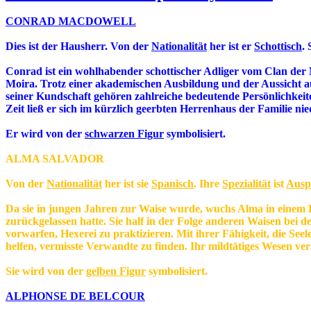
CONRAD MACDOWELL
Dies ist der Hausherr. Von der
Nationalität
her ist er
Schottisch
.
Conrad ist ein wohlhabender schottischer Adliger vom Clan der
Moira. Trotz einer akademischen Ausbildung und der Aussicht auf 
seiner Kundschaft gehören zahlreiche bedeutende Persönlichkeite
Zeit ließ er sich im kürzlich geerbten Herrenhaus der Familie ni
Er wird von der
schwarzen Figur
symbolisiert.
ALMA SALVADOR
Von der
Nationalität
her ist sie
Spanisch
. Ihre
Spezialität
ist
Ausp
Da sie in jungen Jahren zur Waise wurde, wuchs Alma in einem Klos
zurückgelassen hatte. Sie half in der Folge anderen Waisen bei d
vorwarfen, Hexerei zu praktizieren. Mit ihrer Fähigkeit, die Se
helfen, vermisste Verwandte zu finden. Ihr mildtätiges Wesen veran
Sie wird von der
gelben Figur
symbolisiert.
ALPHONSE DE BELCOUR