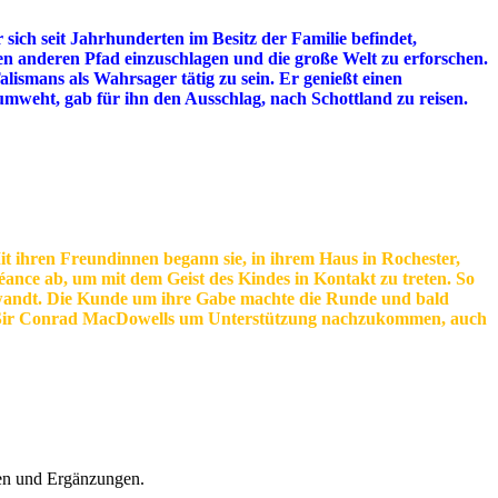
sich seit Jahrhunderten im Besitz der Familie befindet,
inen anderen Pfad einzuschlagen und die große Welt zu erforschen.
alismans als Wahrsager tätig zu sein. Er genießt einen
mweht, gab für ihn den Ausschlag, nach Schottland zu reisen.
it ihren Freundinnen begann sie, in ihrem Haus in Rochester,
éance ab, um mit dem Geist des Kindes in Kontakt zu treten. So
gewandt. Die Kunde um ihre Gabe machte die Runde und bald
tte Sir Conrad MacDowells um Unterstützung nachzukommen, auch
en und Ergänzungen.